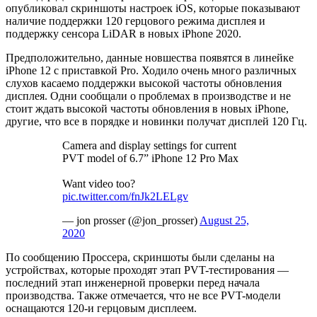
опубликовал скриншоты настроек iOS, которые показывают
наличие поддержки 120 герцового режима дисплея и
поддержку сенсора LiDAR в новых iPhone 2020.
Предположительно, данные новшества появятся в линейке
iPhone 12 с приставкой Pro. Ходило очень много различных
слухов касаемо поддержки высокой частоты обновления
дисплея. Одни сообщали о проблемах в производстве и не
стоит ждать высокой частоты обновления в новых iPhone,
другие, что все в порядке и новинки получат дисплей 120 Гц.
Camera and display settings for current
PVT model of 6.7” iPhone 12 Pro Max
Want video too?
pic.twitter.com/fnJk2LELgv
— jon prosser (@jon_prosser)
August 25,
2020
По сообщению Проссера, скриншоты были сделаны на
устройствах, которые проходят этап PVT-тестирования —
последний этап инженерной проверки перед начала
производства. Также отмечается, что не все PVT-модели
оснащаются 120-и герцовым дисплеем.