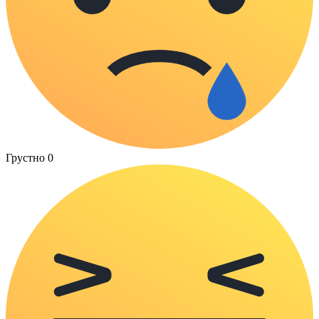
Грустно
0