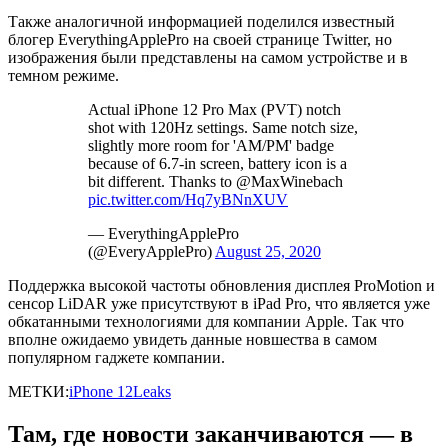
Также аналогичной информацией поделился известный
блогер EverythingApplePro на своей странице Twitter, но
изображения были представлены на самом устройстве и в
темном режиме.
Actual iPhone 12 Pro Max (PVT) notch
shot with 120Hz settings. Same notch size,
slightly more room for 'AM/PM' badge
because of 6.7-in screen, battery icon is a
bit different. Thanks to @MaxWinebach
pic.twitter.com/Hq7yBNnXUV
— EverythingApplePro
(@EveryApplePro)
August 25, 2020
Поддержка высокой частоты обновления дисплея ProMotion и
сенсор LiDAR уже присутствуют в iPad Pro, что является уже
обкатанными технологиями для компании Apple. Так что
вполне ожидаемо увидеть данные новшества в самом
популярном гаджете компании.
МЕТКИ:
iPhone 12
Leaks
Там, где новости заканчиваются — в