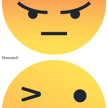
Нонсенс
0