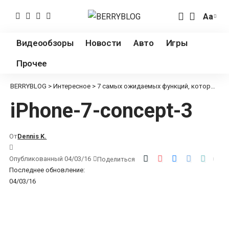
Аа
Измен
разме
Видеообзоры
Новости
Авто
Игры
шрифт
Прочее
BERRYBLOG
>
Интересное
>
7 самых ожидаемых функций, которые мы вряд ли увидим в iPhone 7
iPhone-7-concept-3
От
Dennis K.
Опубликованный 04/03/16
Поделиться
Последнее обновление:
04/03/16