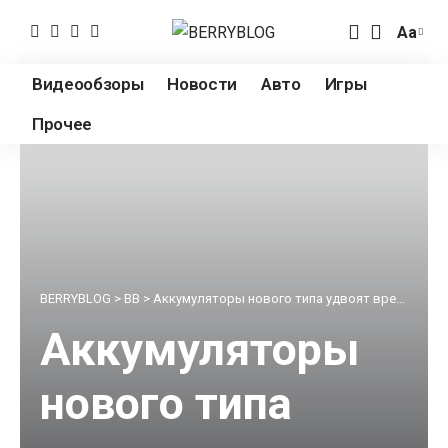
Аа
Измен
разме
Видеообзоры
Новости
Авто
Игры
шрифт
Прочее
BERRYBLOG
>
BB
>
Аккумуляторы нового типа удвоят время автономной работы смартфонов в 2017 году
Аккумуляторы
нового типа