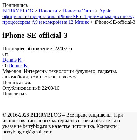
Подпишись
BERRYBLOG
>
Новости
>
Новости Эппл
>
Apple
официально представила iPhone SE с 4-дюймовым дисплеем,
процессором A9 и камерой на 12 Мпикс
>
iPhone-SE-official-3
iPhone-SE-official-3
Последнее обновление: 22/03/16
От
Dennis K.
От
Dennis K.
Маковод. Интересны технологии будущего, гаджеты,
автомобили, компьютеры и космос.
Подписаться:
Опубликованный 22/03/16
Поделиться
© 2016-2026 BERRYBLOG – Все права защищены. При
использовании любых материалов с сайта обязательно
указание berryblog.ru в качестве источника. Контакты:
berryblog.ru@gmail.com