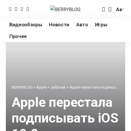
Аа
Измен
разме
Видеообзоры
Новости
Авто
Игры
шрифт
Прочее
BERRYBLOG
>
Apple
>
Jailbreak
>
Apple перестала подписывать iOS 10.2, откатить прошивку больше нельзя
Apple перестала
подписывать iOS