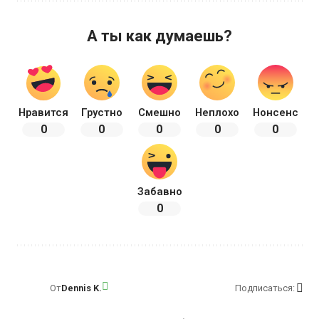
А ты как думаешь?
Нравится
Грустно
Смешно
Неплохо
Нонсенс
0
0
0
0
0
Забавно
0
От
Dennis K.
Подписаться: