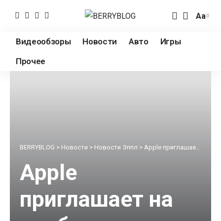
Аа
Измен
разме
Видеообзоры
Новости
Авто
Игры
шрифт
Прочее
BERRYBLOG
>
Новости
>
Новости Эппл
>
Apple приглашает на ноябрьскую онлайн презентацию
Apple
приглашает на