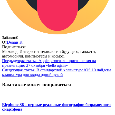
Забавно
0
От
Dennis K.
Подписаться:
Маковод. Интересны технологии будущего, гаджеты,
автомобили, компьютеры и космос.
Предыдущая статья
Apple разослала приглашения на
презентацию 27 октября «hello again»
Следующая статья
В стандартной клавиатуре iOS 10 найдена
клавиатура для ввода одной рукой
Вам также может понравиться
Elephone S8 – первые реальные фотографии безрамочного
смартфона