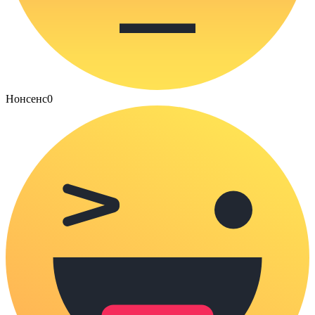
Нонсенс
0