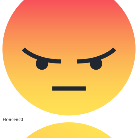
Нонсенс
0