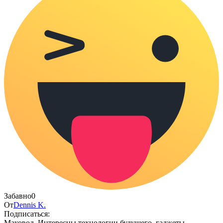
Забавно
0
От
Dennis K.
Подписаться:
Маковод. Интересны технологии будущего, гаджеты,