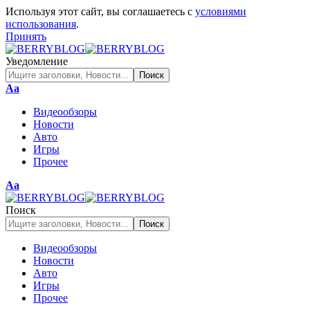
Используя этот сайт, вы соглашаетесь с
условиями
использования
.
Принять
Уведомление
Изменение
Аа
размера
Видеообзоры
шрифта
Новости
Авто
Игры
Прочее
Изменение
Аа
размера
шрифта
Поиск
Видеообзоры
Новости
Авто
Игры
Прочее