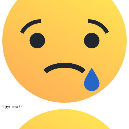
Грустно
0