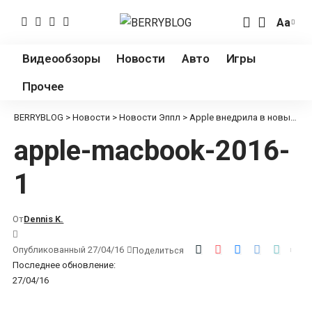
Аа
Измен
разме
Видеообзоры
Новости
Авто
Игры
шрифт
Прочее
BERRYBLOG
>
Новости
>
Новости Эппл
>
Apple внедрила в новые MacBook защиту от неофициального ремонта
apple-macbook-2016-
1
От
Dennis K.
Опубликованный 27/04/16
Поделиться
Последнее обновление:
27/04/16