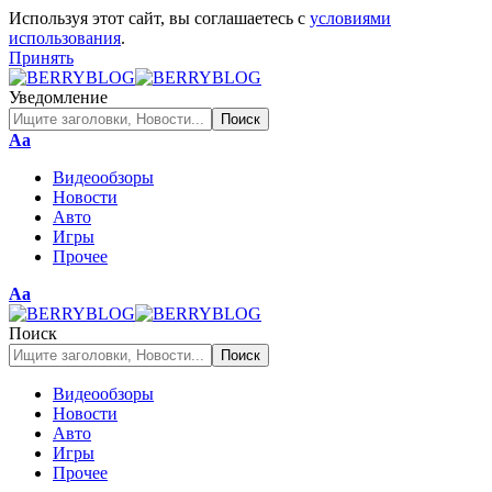
Используя этот сайт, вы соглашаетесь с
условиями
использования
.
Принять
Уведомление
Изменение
Аа
размера
Видеообзоры
шрифта
Новости
Авто
Игры
Прочее
Изменение
Аа
размера
шрифта
Поиск
Видеообзоры
Новости
Авто
Игры
Прочее