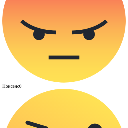
Нонсенс
0