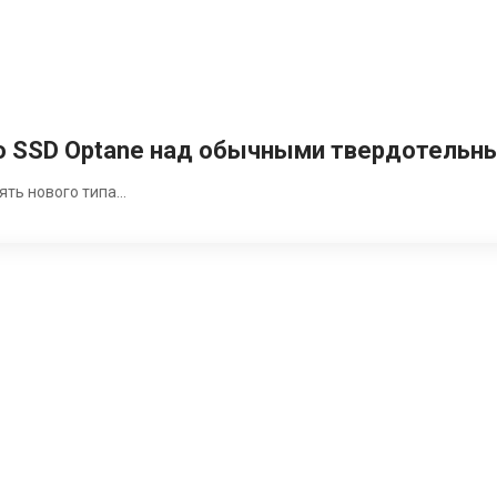
во SSD Optane над обычными твердотельн
мять нового типа…