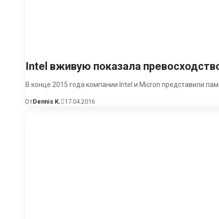
Intel вживую показала превосходст
В конце 2015 года компании Intel и Micron представили па
От
Dennis K.
17.04.2016