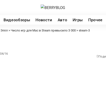
Видеообзоры
Новости
Авто
Игры
Прочее
 Эппл
>
Число игр для Mac в Steam превысило 3 000
>
steam-3
04/16
Поде