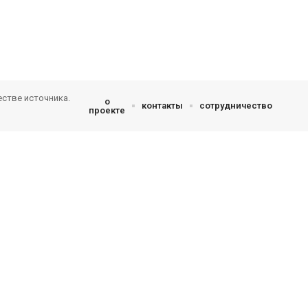
естве источника.
о
контакты
сотрудничество
проекте