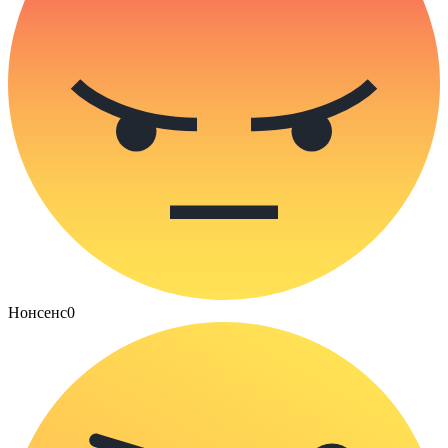
Нонсенс
0