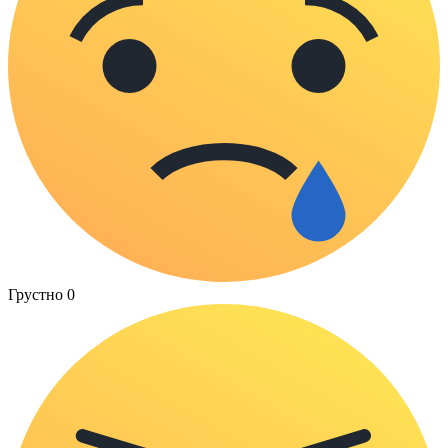
Грустно
0