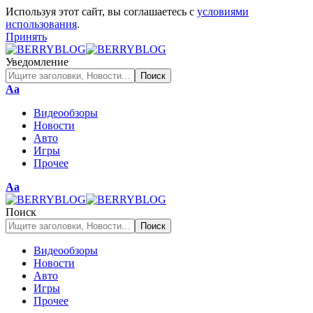
Используя этот сайт, вы соглашаетесь с
условиями
использования
.
Принять
Уведомление
Изменение
Аа
размера
Видеообзоры
шрифта
Новости
Авто
Игры
Прочее
Изменение
Аа
размера
шрифта
Поиск
Видеообзоры
Новости
Авто
Игры
Прочее