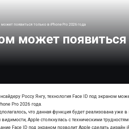
 может появиться только в iPhone Pro 2026 года
ном может появиться 
нсайдеру Россу Янгу, технология Face ID под экраном мож
hone Pro 2026 года.
полагалось, что данная функция будет реализована уже в i
й видимости, Apple столкнулась с техническими трудностям
ание Face ID под экраном позволит Apple сделать дизайн 