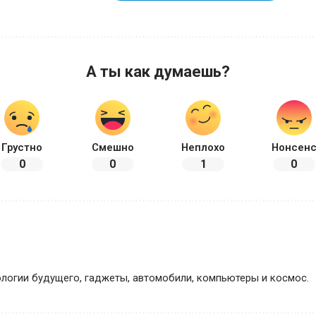
А ты как думаешь?
Грустно
Смешно
Неплохо
Нонсен
0
0
1
0
логии будущего, гаджеты, автомобили, компьютеры и космос.