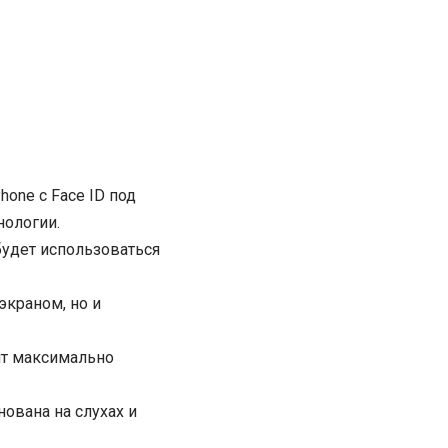
hone с Face ID под
нологии.
 будет использоваться
 экраном, но и
ит максимально
нована на слухах и