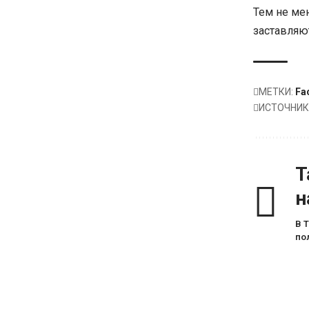
Тем не ме
заставляют
МЕТКИ:
Fa
ИСТОЧНИК
Т
н
В 
по