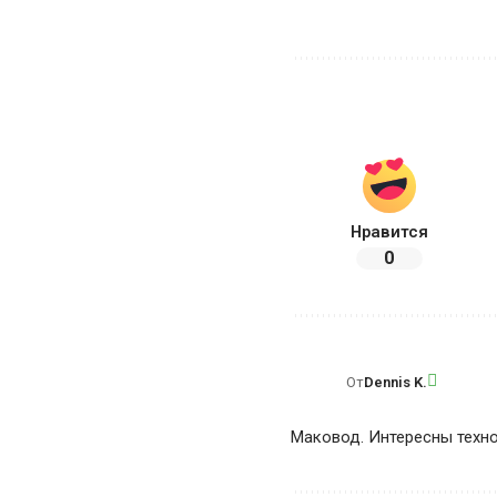
Нравится
0
От
Dennis K.
Маковод. Интересны техно