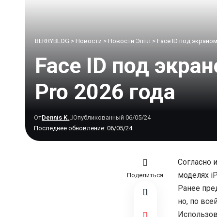
BERRYBLOG
>
Новости
>
Новости Эппл
>
Face ID под экраном
Face ID под экра
Pro 2026 года
От
Dennis K.
Опубликованный 06/05/24
Последнее обновление: 06/05/24
Согласно и
моделях iP
Поделиться
Ранее пред
но, по все
Использов