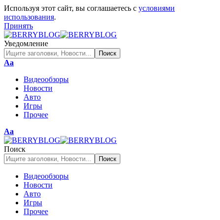
Используя этот сайт, вы соглашаетесь с
условиями
использования
.
Принять
Уведомление
Изменение
Аа
размера
Видеообзоры
шрифта
Новости
Авто
Игры
Прочее
Изменение
Аа
размера
шрифта
Поиск
Видеообзоры
Новости
Авто
Игры
Прочее