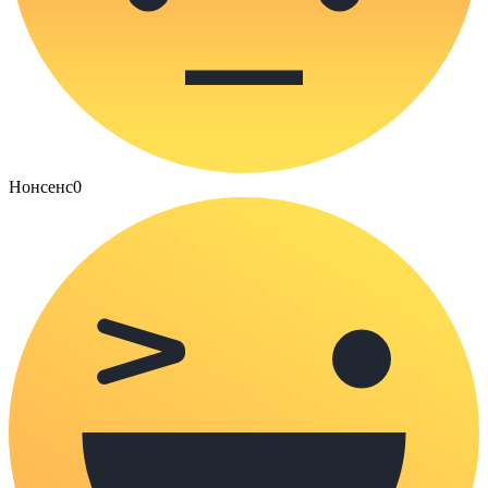
Нонсенс
0