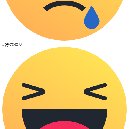
Грустно
0