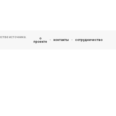
естве источника.
о
контакты
сотрудничество
проекте