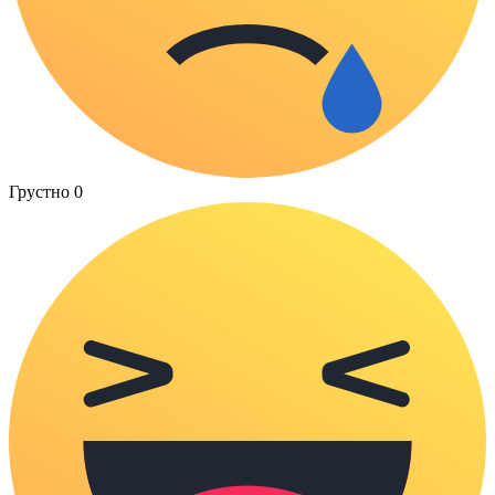
Грустно
0