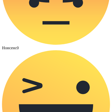
Нонсенс
0