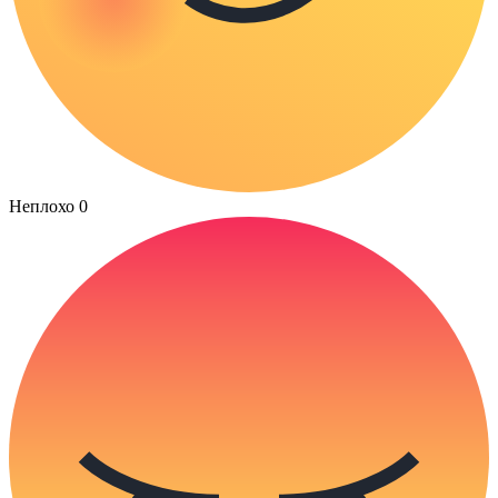
Неплохо
0