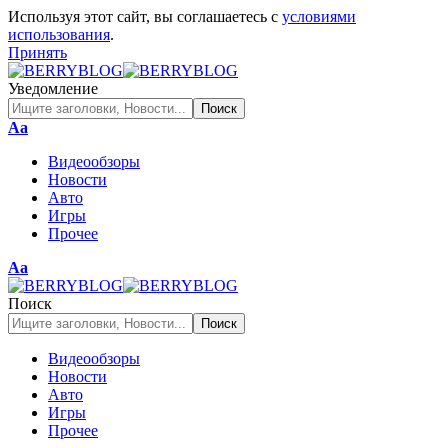
Используя этот сайт, вы соглашаетесь с
условиями
использования
.
Принять
Уведомление
Изменение
Аа
размера
Видеообзоры
шрифта
Новости
Авто
Игры
Прочее
Изменение
Аа
размера
шрифта
Поиск
Видеообзоры
Новости
Авто
Игры
Прочее