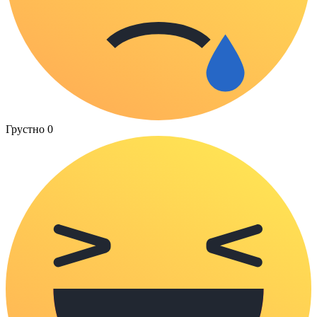
Грустно
0