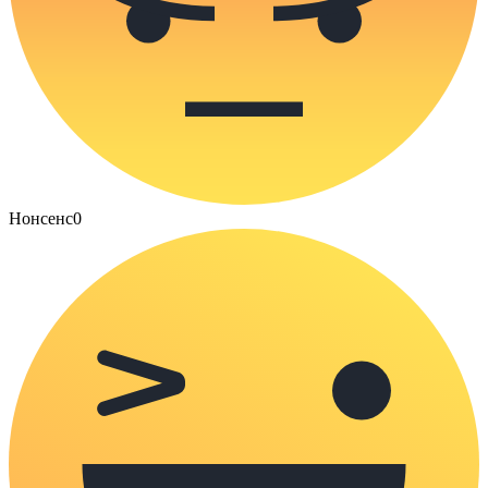
Нонсенс
0