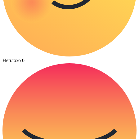
Неплохо
0