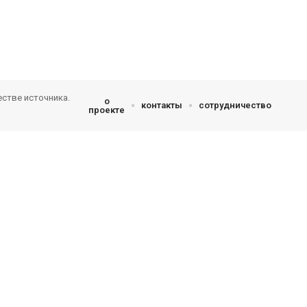
естве источника.
о
контакты
сотрудничество
проекте