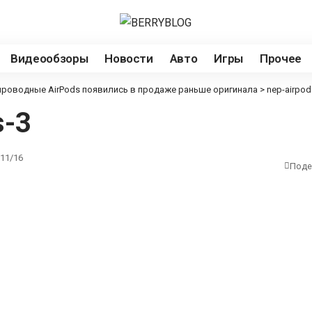
Видеообзоры
Новости
Авто
Игры
Прочее
проводные AirPods появились в продаже раньше оригинала
>
nep-airpod
s-3
11/16
Поде