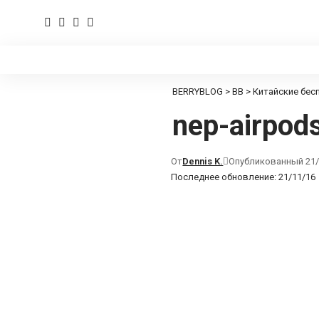
BERRYBLOG
>
BB
>
Китайские бес
nep-airpod
От
Dennis K.
Опубликованный 21/
Последнее обновление: 21/11/16