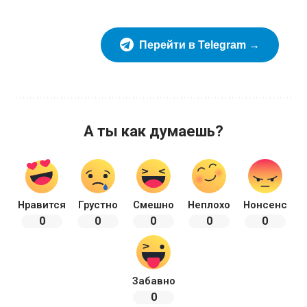
Перейти в Telegram →
А ты как думаешь?
Нравится
Грустно
Смешно
Неплохо
Нонсенс
0
0
0
0
0
Забавно
0