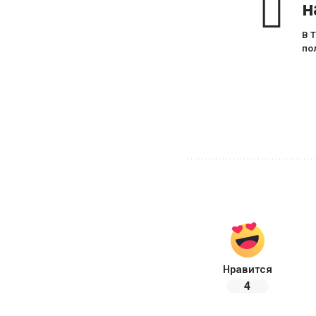
н
В 
по
Нравится
4