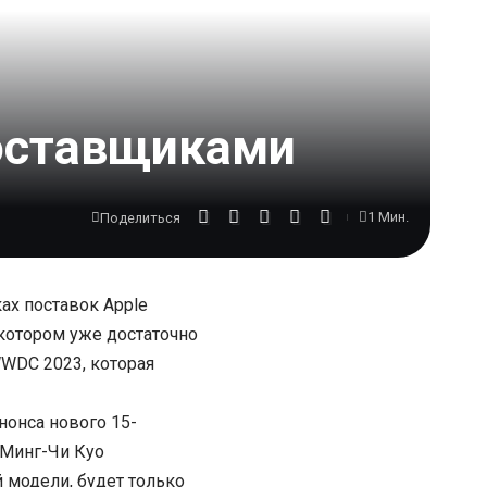
поставщиками
1 Мин.
Поделиться
ках поставок Apple
 котором уже достаточно
WDC 2023
, которая
нонса нового 15-
 Минг-Чи Куо
 модели, будет только