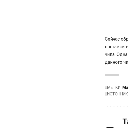
Сейчас об
поставки 
чипа. Одн
данного чи
МЕТКИ:
Ma
ИСТОЧНИК
Т