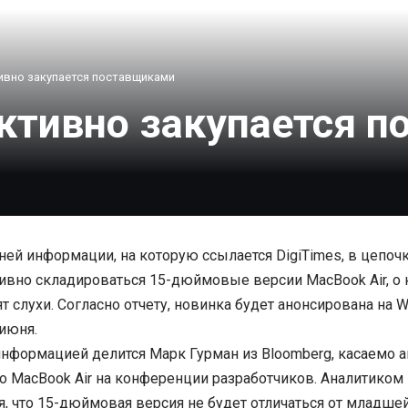
тивно закупается поставщиками
активно закупается 
ней информации, на которую ссылается
DigiTimes
, в цепоч
тивно складироваться 15-дюймовые версии MacBook Air, о
т слухи. Согласно отчету, новинка будет анонсирована на
W
 июня.
информацией делится Марк Гурман из Bloomberg, касаемо а
 MacBook Air на конференции разработчиков. Аналитиком
я, что 15-дюймовая версия не будет отличаться от младшей