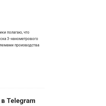
ики полагаю, что
уска 3-нанометрового
облемами производства
 в Telegram