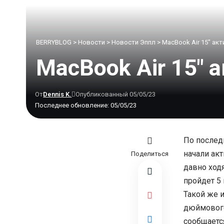
BERRYBLOG
>
Новости
>
Новости Эппл
>
MacBook Air 15″ ак
MacBook Air 15″ 
От
Dennis K.
Опубликованный 05/05/23
Последнее обновление: 05/05/23
По послед
начали ак
Поделиться
давно ходя
пройдет 5
Такой же 
дюймового
сообщаетс