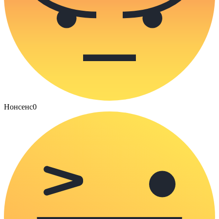
Нонсенс
0