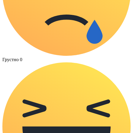
Грустно
0