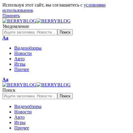
Используя этот сайт, вы соглашаетесь с
условиями
использования
.
Принять
Уведомление
Изменение
Аа
размера
Видеообзоры
шрифта
Новости
Авто
Игры
Прочее
Изменение
Аа
размера
шрифта
Поиск
Видеообзоры
Новости
Авто
Игры
Прочее