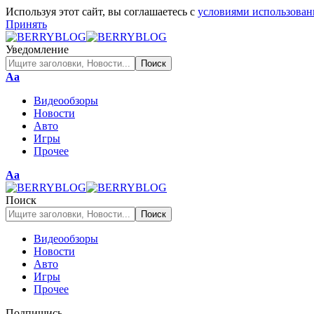
Используя этот сайт, вы соглашаетесь с
условиями использован
Принять
Уведомление
Изменение
Аа
размера
Видеообзоры
шрифта
Новости
Авто
Игры
Прочее
Изменение
Аа
размера
шрифта
Поиск
Видеообзоры
Новости
Авто
Игры
Прочее
Подпишись