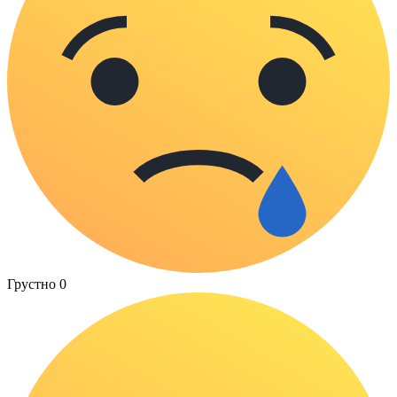
Грустно
0