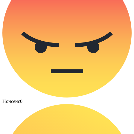
Нонсенс
0