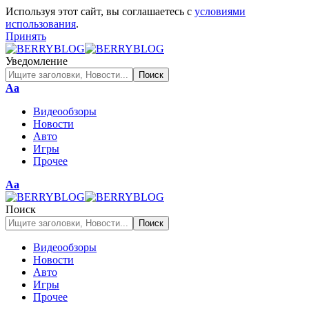
Используя этот сайт, вы соглашаетесь с
условиями
использования
.
Принять
Уведомление
Изменение
Аа
размера
Видеообзоры
шрифта
Новости
Авто
Игры
Прочее
Изменение
Аа
размера
шрифта
Поиск
Видеообзоры
Новости
Авто
Игры
Прочее