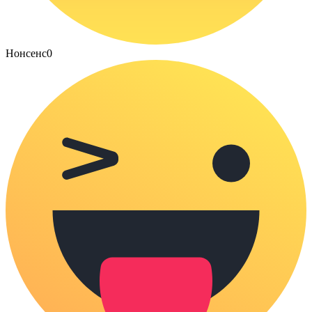
Нонсенс
0