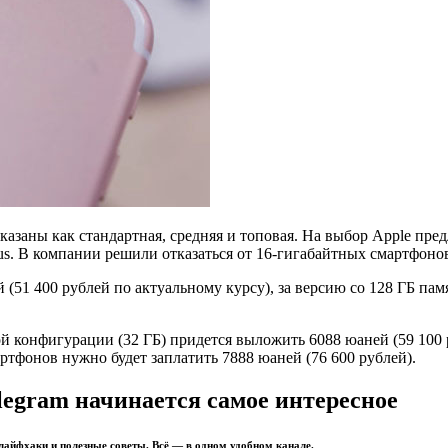
казаны как стандартная, средняя и топовая. На выбор Apple пре
lus. В компании решили отказаться от 16-гигабайтных смартфоно
 (51 400 рублей по актуальному курсу), за версию со 128 ГБ памя
й конфигурации (32 ГБ) придется выложить 6088 юаней (59 100 ру
ртфонов нужно будет заплатить 7888 юаней (76 600 рублей).
legram начинается самое интересное
 лайфхаки и полезные советы. Всё — в одном удобном канале.