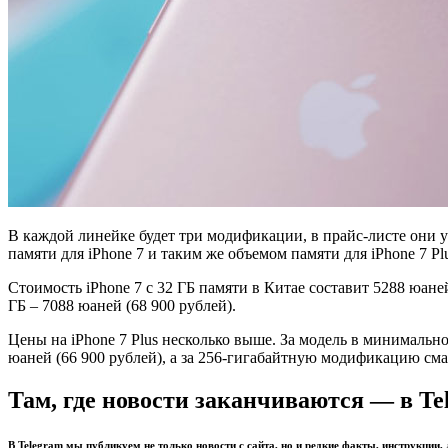
В каждой линейке будет три модификации, в прайс-листе они у
памяти для iPhone 7 и таким же объемом памяти для iPhone 7 P
Стоимость iPhone 7 с 32 ГБ памяти в Китае составит 5288 юаней
ГБ – 7088 юаней (68 900 рублей).
Цены на iPhone 7 Plus несколько выше. За модель в минимально
юаней (66 900 рублей), а за 256-гигабайтную модификацию сма
Там, где новости заканчиваются — в Te
В Telegram мы публикуем не только новости с сайта, но и редкие факты, инструкции,