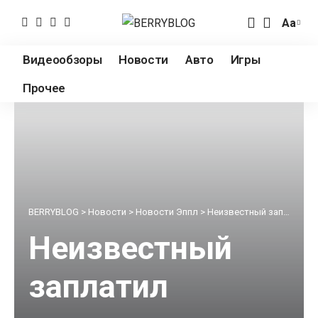
Аа
Измен
разме
Видеообзоры
Новости
Авто
Игры
шрифт
Прочее
BERRYBLOG
>
Новости
>
Новости Эппл
>
Неизвестный заплатил полмиллиона долларов за ланч с Тимом Куком
Неизвестный
заплатил