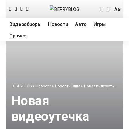
Аа
Измен
разме
Видеообзоры
Новости
Авто
Игры
шрифт
Прочее
BERRYBLOG
>
Новости
>
Новости Эппл
>
Новая видеоутечка демонстрирует iPhone 7 Plus в цвете Space Black со сдвоенной камерой и разъемом Smart Connector
Новая
видеоутечка