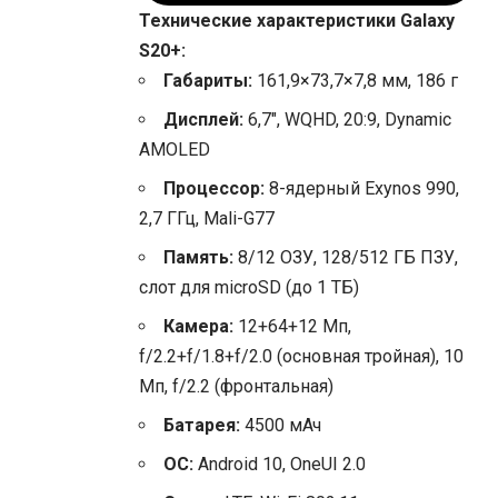
Технические характеристики Galaxy
S20+:
Габариты:
161,9×73,7×7,8 мм, 186 г
Дисплей:
6,7″, WQHD, 20:9, Dynamic
AMOLED
Процессор:
8-ядерный Exynos 990,
2,7 ГГц, Mali-G77
Память:
8/12 ОЗУ, 128/512 ГБ ПЗУ,
слот для microSD (до 1 ТБ)
Камера:
12+64+12 Мп,
f/2.2+f/1.8+f/2.0 (основная тройная), 10
Мп, f/2.2 (фронтальная)
Батарея:
4500 мАч
ОС:
Android 10, OneUI 2.0