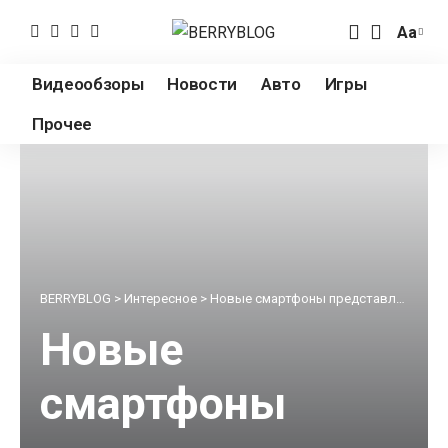
Аа
Измен
разме
Видеообзоры
Новости
Авто
Игры
шрифт
Прочее
BERRYBLOG
>
Интересное
>
Новые смартфоны представленные Samsung на Galaxy Unpacked 2020
Новые
смартфоны