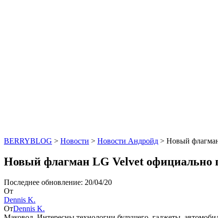
BERRYBLOG
>
Новости
>
Новости Андройд
>
Новый флагман
Новый флагман LG Velvet официально п
Последнее обновление: 20/04/20
От
Dennis K.
От
Dennis K.
Маковод. Интересны технологии будущего, гаджеты, автомоби