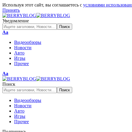
Используя этот сайт, вы соглашаетесь с
условиями использован
Принять
Уведомление
Изменение
Аа
размера
Видеообзоры
шрифта
Новости
Авто
Игры
Прочее
Изменение
Аа
размера
шрифта
Поиск
Видеообзоры
Новости
Авто
Игры
Прочее
Подпишись