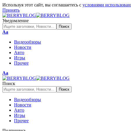
Используя этот сайт, вы соглашаетесь с
условиями использован
Принять
Уведомление
Изменение
Аа
размера
Видеообзоры
шрифта
Новости
Авто
Игры
Прочее
Изменение
Аа
размера
шрифта
Поиск
Видеообзоры
Новости
Авто
Игры
Прочее
Подпишись