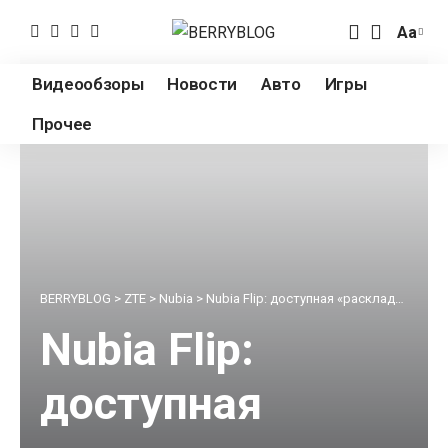
Аа
Измен
разме
Видеообзоры
Новости
Авто
Игры
шрифт
Прочее
BERRYBLOG
>
ZTE
>
Nubia
>
Nubia Flip: доступная «раскладушка» на Snapdragon 7 Gen 1 выходит на мировой рынок
Nubia Flip:
доступная