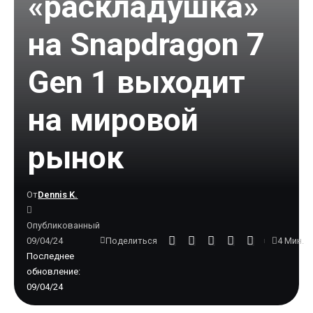
«раскладушка»
на Snapdragon 7
Gen 1 выходит
на мировой
рынок
От
Dennis K.
Опубликованный
09/04/24
4 Мин.
Поделиться
Последнее
обновление:
09/04/24