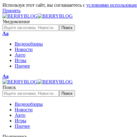
Используя этот сайт, вы соглашаетесь с
условиями использован
Принять
Уведомление
Изменение
Аа
размера
Видеообзоры
шрифта
Новости
Авто
Игры
Прочее
Изменение
Аа
размера
шрифта
Поиск
Видеообзоры
Новости
Авто
Игры
Прочее
Подпишись