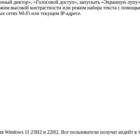
ный диктор», «Голосовой доступ», запускать «Экранную лупу»
режим высокой контрастности или режим набора текста с помощью
 сетях Wi-Fi или текущем IP-адресе.
ля Windows 11 23H2 и 22H2. Все пользователи получат апдейт в