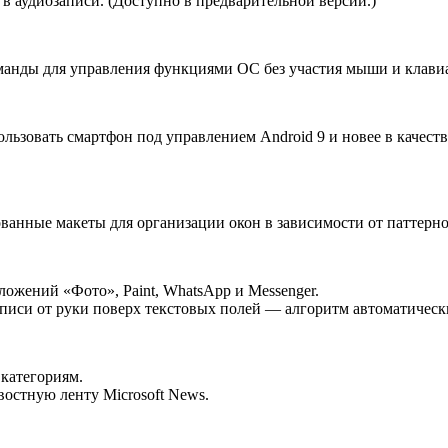
в аудиозаписи. (Доступно в предварительной версии.)
оманды для управления функциями ОС без участия мыши и клави
льзовать смартфон под управлением Android 9 и новее в качестве
ванные макеты для организации окон в зависимости от паттерн
жений «Фото», Paint, WhatsApp и Messenger.
дписи от руки поверх текстовых полей — алгоритм автоматичес
категориям.
остную ленту Microsoft News.