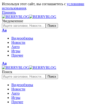
Используя этот сайт, вы соглашаетесь с
условиями
использования
.
Принять
Уведомление
Изменение
Аа
размера
Видеообзоры
шрифта
Новости
Авто
Игры
Прочее
Изменение
Аа
размера
шрифта
Поиск
Видеообзоры
Новости
Авто
Игры
Прочее