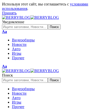
Используя этот сайт, вы соглашаетесь с
условиями
использования
.
Принять
Уведомление
Изменение
Аа
размера
Видеообзоры
шрифта
Новости
Авто
Игры
Прочее
Изменение
Аа
размера
шрифта
Поиск
Видеообзоры
Новости
Авто
Игры
Прочее