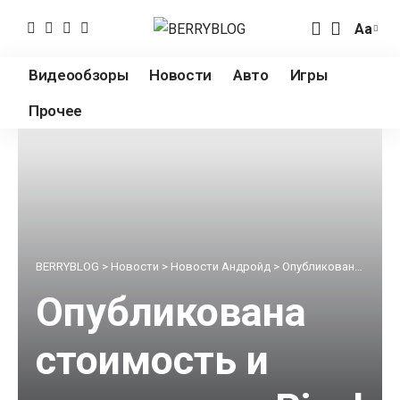
Аа
Измен
разме
Видеообзоры
Новости
Авто
Игры
шрифт
Прочее
BERRYBLOG
>
Новости
>
Новости Андройд
>
Опубликована стоимость и дата анонса Pixel 5 и Pixel 4a 5G
Опубликована
стоимость и