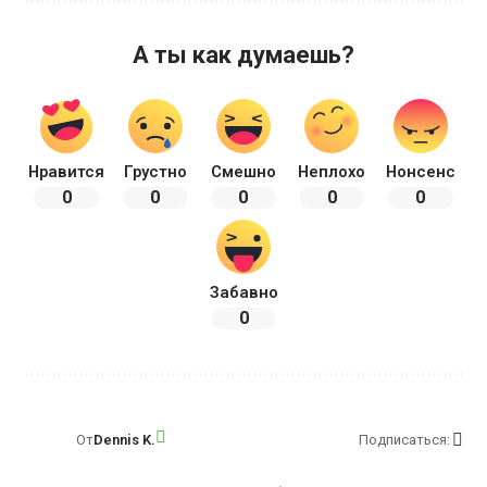
А ты как думаешь?
Нравится
Грустно
Смешно
Неплохо
Нонсенс
0
0
0
0
0
Забавно
0
От
Dennis K.
Подписаться: