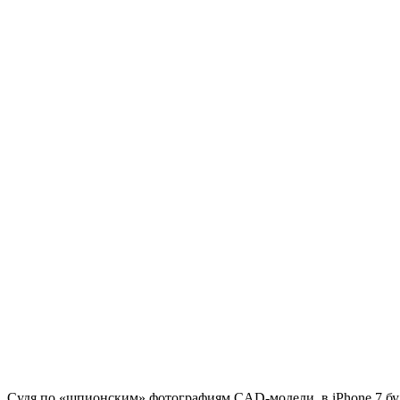
Судя по «шпионским» фотографиям CAD-модели, в iPhone 7 буд