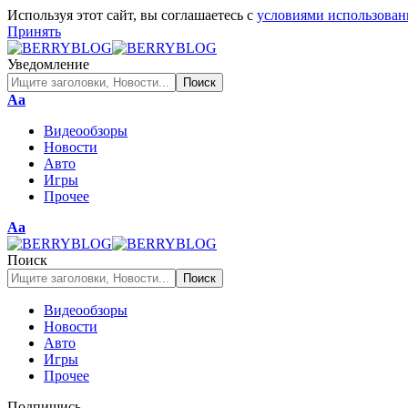
Используя этот сайт, вы соглашаетесь с
условиями использован
Принять
Уведомление
Изменение
Аа
размера
Видеообзоры
шрифта
Новости
Авто
Игры
Прочее
Изменение
Аа
размера
шрифта
Поиск
Видеообзоры
Новости
Авто
Игры
Прочее
Подпишись