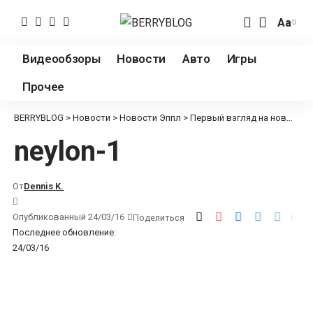
Аа
Измен
разме
Видеообзоры
Новости
Авто
Игры
шрифт
Прочее
BERRYBLOG
>
Новости
>
Новости Эппл
>
Первый взгляд на новый ремешок из плетеного нейлона для Apple Watch
neylon-1
От
Dennis K.
Опубликованный 24/03/16
Поделиться
Последнее обновление:
24/03/16