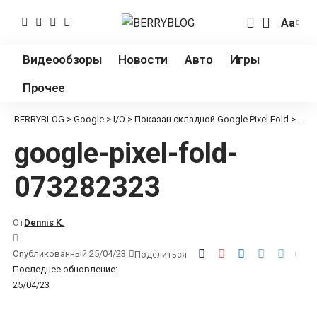
Аа
Измен
разме
Видеообзоры
Новости
Авто
Игры
шрифт
Прочее
BERRYBLOG
>
Google
>
I/O
>
Показан складной Google Pixel Fold
>
goog
google-pixel-fold-
073282323
От
Dennis K.
Опубликованный 25/04/23
Поделиться
Последнее обновление:
25/04/23