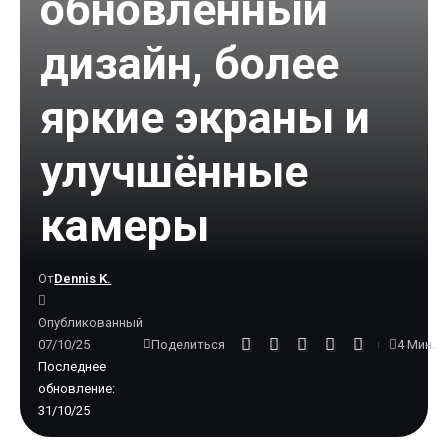
обновлённый
дизайн, более
яркие экраны и
улучшённые
камеры
От
Dennis K.
Опубликованный
07/10/25
4 Мин.
Поделиться
Последнее
обновление:
31/10/25