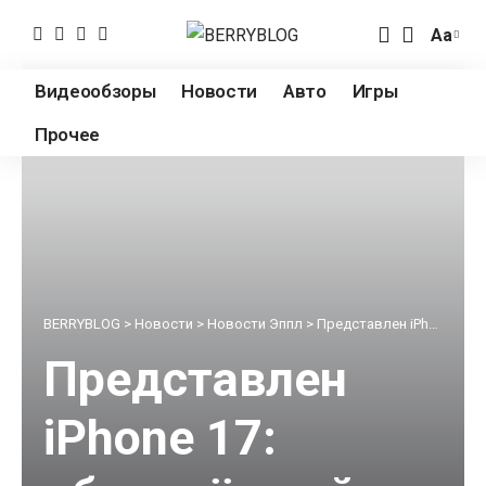
Аа
Измен
разме
Видеообзоры
Новости
Авто
Игры
шрифт
Прочее
BERRYBLOG
>
Новости
>
Новости Эппл
>
Представлен iPhone 17: обновлённый дизайн, более яркие экраны и улучшённые камеры
Представлен
iPhone 17: