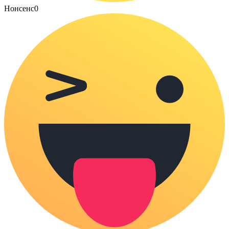
Нонсенс
0