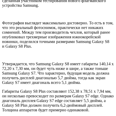
сделанная участником тестирования нового флагманского
устройства Samsung.
Фотография выглядит максимально достоверно. То есть в том,
что это реальный фотоснимок, практически нет никаких
сомнений. Между тем производитель чехлов, который ранее
опубликовал трехмерные изображения южнокорейской
новинки, поделился точными размерами Samsung Galaxy S8
и Galaxy S8 Plus.
Утверждается, что Samsung Galaxy S8 имеет габариты 140,14 x
72,20 x 7,30 мм, он будет чуть ниже и шире, а также тоньше
Samsung Galaxy S7. Что характерно, будущая модель должна
получить дисплей диагональю 5,7 дюйма, тогда как экран
Galaxy S7 имеет диагональ всего 5,1 дюйма.
Габариты Galaxy S8 Plus составляют 152,38 x 78,51 x 7,94 мм,
он несколько превосходит по размерам Galaxy S7 edge. Однако
диагональ дисплея Galaxy S7 edge составляет 5,5 дюйма, а
Galaxy S8 Plus должен получить 6,2-дюймовый дисплей.
Толщина аппаратов будет примерно одинаковой.