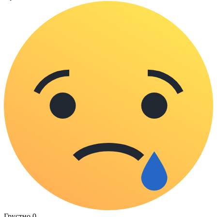
Грустно
0