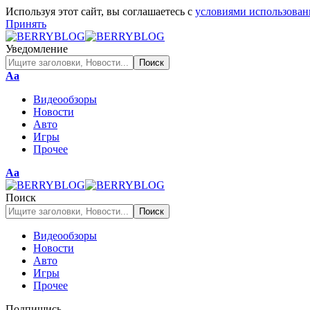
Используя этот сайт, вы соглашаетесь с
условиями использован
Принять
Уведомление
Изменение
Аа
размера
Видеообзоры
шрифта
Новости
Авто
Игры
Прочее
Изменение
Аа
размера
шрифта
Поиск
Видеообзоры
Новости
Авто
Игры
Прочее
Подпишись