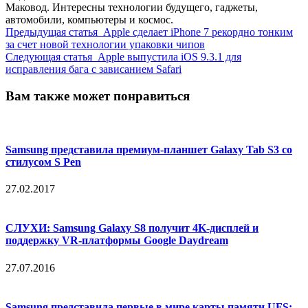
Маковод. Интересны технологии будущего, гаджеты,
автомобили, компьютеры и космос.
Предыдущая статья
Apple сделает iPhone 7 рекордно тонким
за счет новой технологии упаковки чипов
Следующая статья
Apple выпустила iOS 9.3.1 для
исправления бага с зависанием Safari
Вам также может понравиться
Samsung представила премиум-планшет Galaxy Tab S3 со
стилусом S Pen
27.02.2017
СЛУХИ: Samsung Galaxy S8 получит 4K-дисплей и
поддержку VR-платформы Google Daydream
27.07.2016
Samsung представила первые в мире карты памяти UFS: