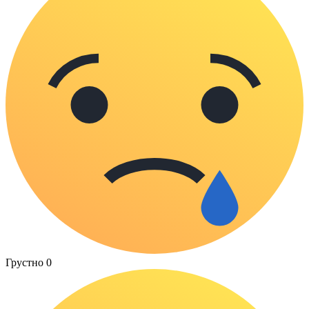
Грустно
0