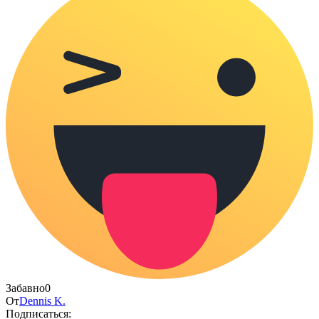
Забавно
0
От
Dennis K.
Подписаться: