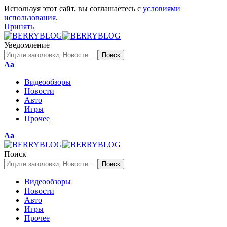
Используя этот сайт, вы соглашаетесь с
условиями
использования
.
Принять
Уведомление
Изменение
Аа
размера
Видеообзоры
шрифта
Новости
Авто
Игры
Прочее
Изменение
Аа
размера
шрифта
Поиск
Видеообзоры
Новости
Авто
Игры
Прочее