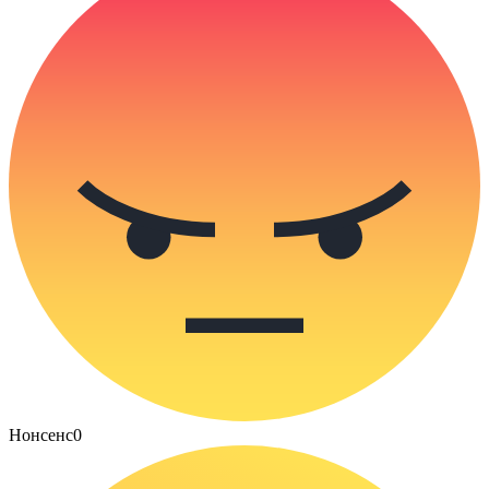
Нонсенс
0