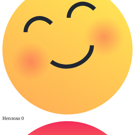
Неплохо
0