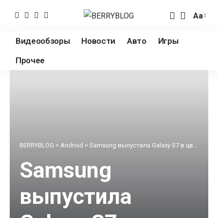
Аа
Измен
разме
Видеообзоры
Новости
Авто
Игры
шрифт
Прочее
BERRYBLOG
>
Android
>
Samsung выпустила Galaxy S7 в цвете «розовое золото»
Samsung
выпустила