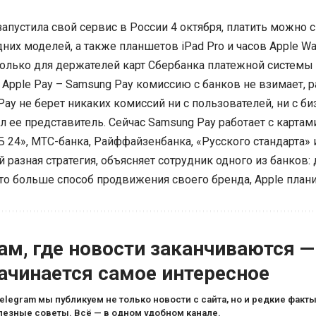
запустила свой сервис в России 4 октября, платить можно с
них моделей, а также планшетов iPad Pro и часов Apple Wa
только для держателей карт Сбербанка платежной системы 
 Apple Pay – Samsung Pay комиссию с банков не взимает, 
ay не берет никаких комиссий ни с пользователей, ни c биз
 ее представитель. Сейчас Samsung Pay работает с картам
Б 24», МТС-банка, Райффайзенбанка, «Русского стандарта» 
 разная стратегия, объясняет сотрудник одного из банков
то больше способ продвижения своего бренда, Apple плани
ам, где новости заканчиваются —
ачинается самое интересное
Telegram мы публикуем не только новости с сайта, но и редкие факты
лезные советы. Всё — в одном удобном канале.