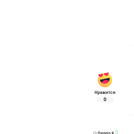
Нравится
0
От
Dennis K.