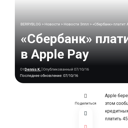
BERRYBLOG
>
Новости
>
Новости Эппл
>
«Сбербанк» платит 
«Сбербанк» плат
в Apple Pay
От
Dennis K.
Опубликованный 07/10/16
Последнее обновление: 07/10/16
Apple бер
этом сообщ
Поделиться
кредитным
платить 45