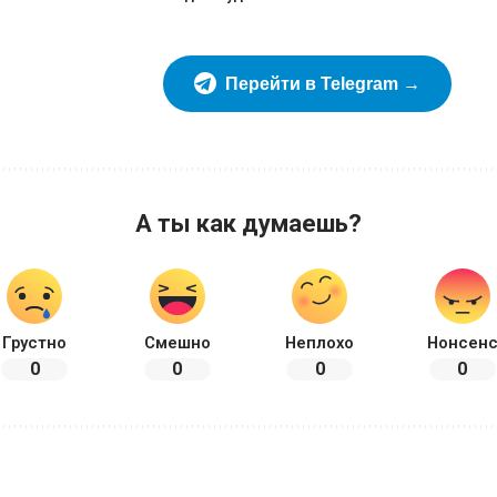
Перейти в Telegram →
А ты как думаешь?
Грустно
Смешно
Неплохо
Нонсен
0
0
0
0