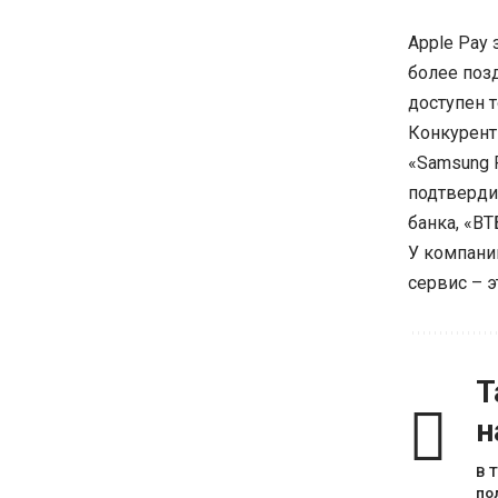
Apple Pay 
более позд
доступен 
Конкурент
«Samsung P
подтвердил
банка, «ВТ
У компаний
сервис – э
Т
н
В 
по