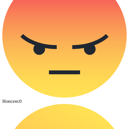
Нонсенс
0