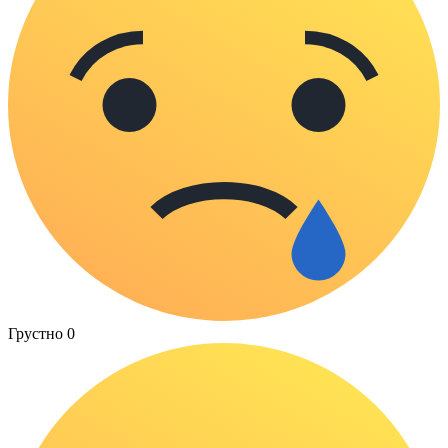
Грустно
0