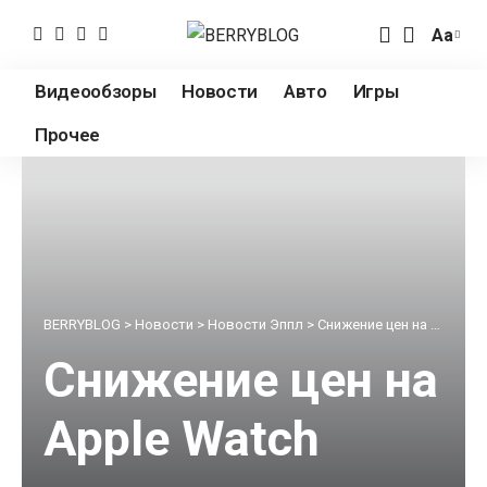
Аа
Измен
разме
Видеообзоры
Новости
Авто
Игры
шрифт
Прочее
BERRYBLOG
>
Новости
>
Новости Эппл
>
Снижение цен на Apple Watch привело к росту продаж смарт-часов на 250%
Снижение цен на
Apple Watch