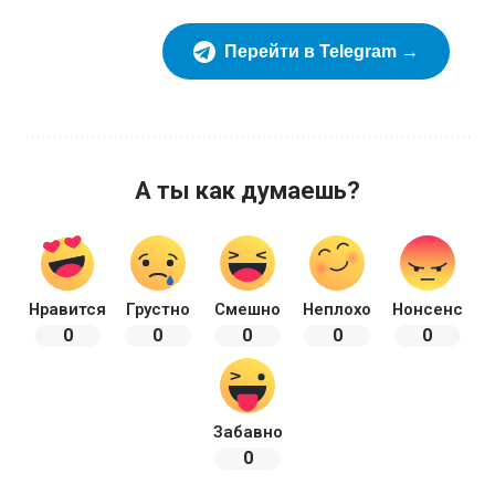
Перейти в Telegram →
А ты как думаешь?
Нравится
Грустно
Смешно
Неплохо
Нонсенс
0
0
0
0
0
Забавно
0