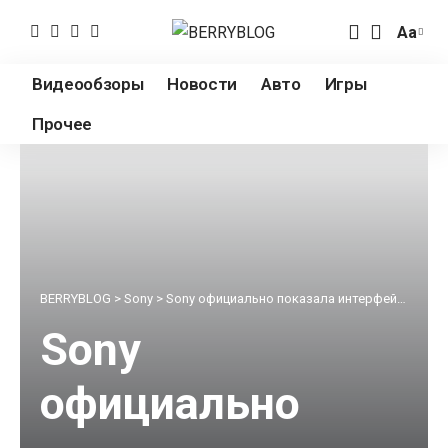
Аа
Измен
разме
Видеообзоры
Новости
Авто
Игры
шрифт
Прочее
BERRYBLOG
>
Sony
>
Sony официально показала интерфейс новой PlayStation 5
Sony
официально